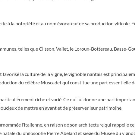
rtie à la notoriété et au nom évocateur de sa production viticole. En
ommunes, telles que Clisson, Vallet, le Loroux-Bottereau, Basse-G
 favorisé la culture de la vigne, le vignoble nantais est principaleme
production du célèbre Muscadet qui constitue une part essentielle d
rticulièrement riche et varié. Ce qui lui donne une part importante 
 soucieux de mettre en avant et de préserver leur patrimoine.
surnommée l’Italienne, en raison de son architecture qui rappelle c
lle natale du philosophe Pierre Abélard et siège du Musée du vigno