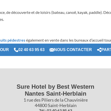
ance, de découverte et de loisirs (bateau, canoë, kayak, paddle). Dé
es.
cuits pédestres
également en vente dans les bureaux d’accueil tour
TOUR
02 40 63 95 63
NOUS CONTACTER
PAR
Sure Hotel by Best Western
Nantes Saint-Herblain
1 rue des Piliers de la Chauvinière
44800 Saint-Herblain
Tél : 02 40 63 95 63