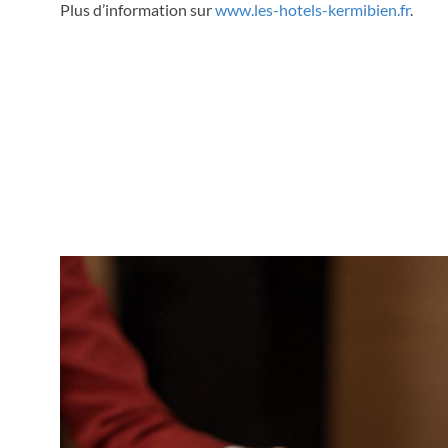
Plus d’information sur
www.les-hotels-kermibien.fr
.